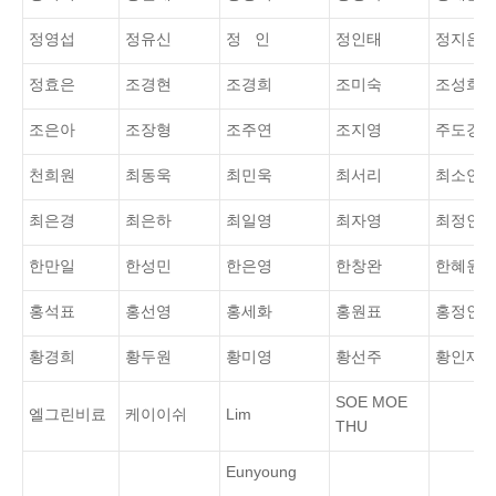
정영섭
정유신
정 인
정인태
정지은
정효은
조경현
조경희
조미숙
조성희
조은아
조장형
조주연
조지영
주도경
천희원
최동욱
최민욱
최서리
최소연
최은경
최은하
최일영
최자영
최정인
한만일
한성민
한은영
한창완
한혜원
홍석표
홍선영
홍세화
홍원표
홍정인
황경희
황두원
황미영
황선주
황인재
SOE MOE
엘그린비료
케이이쉬
Lim
THU
Eunyoung