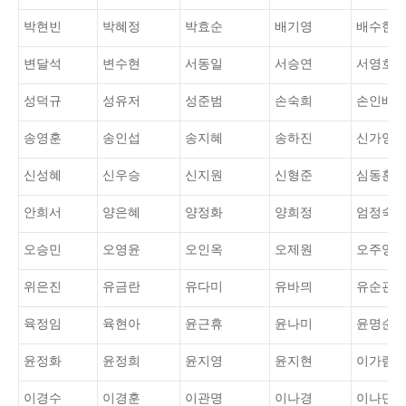
박현빈
박혜정
박효순
배기영
배수현
변달석
변수현
서동일
서승연
서영호
성덕규
성유저
성준범
손숙희
손인배
송영훈
송인섭
송지혜
송하진
신가영
신성혜
신우승
신지원
신형준
심동훈
안희서
양은혜
양정화
양희정
엄정숙
오승민
오영윤
오인옥
오제원
오주영
위은진
유금란
유다미
유바믜
유순관
육정임
육현아
윤근휴
윤나미
윤명순
윤정화
윤정희
윤지영
윤지현
이가람
이경수
이경훈
이관명
이나경
이나단