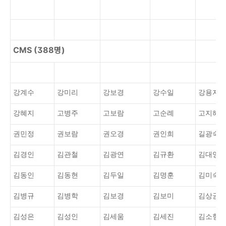
CMS (388명)
강계수
강미리
강보경
강수일
강용자
강혜지
고병주
고보람
고순례
고지혜
권민정
권보람
권오경
권인희
길광숙
김경인
김관철
김광연
김규환
김대영
김동인
김동현
김두일
김명훈
김미숙
김병규
김병학
김보경
김보미
김상균
김성은
김성인
김세움
김세진
김소형