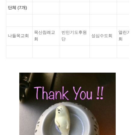
단체 (7개)
목산침례교
빈민기도후원
열린가
나들목교회
성심수도회
회
단
회