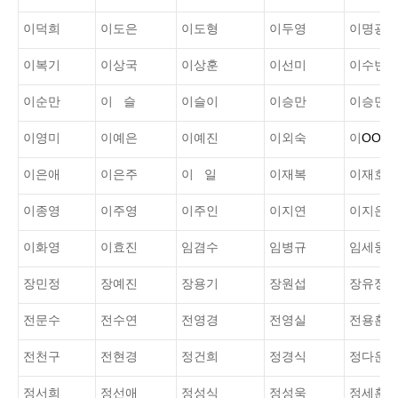
이덕희
이도은
이도형
이두영
이명광
이복기
이상국
이상훈
이선미
이수빈
이순만
이 슬
이슬이
이승만
이승민
이영미
이예은
이예진
이외숙
이
OO
이은애
이은주
이 일
이재복
이재호
이종영
이주영
이주인
이지연
이지은
이화영
이효진
임겸수
임병규
임세웅
장민정
장예진
장용기
장원섭
장유정
전문수
전수연
전영경
전영실
전용훈
전천구
전현경
정건희
정경식
정다운
정서희
정선애
정성식
정성욱
정세훈