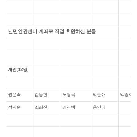
난민인권센터 계좌로 직접 후원하신 분들
개인(12명)
권은숙
김동현
노광국
박순애
백승희
정귀순
조희진
최진택
홍민경