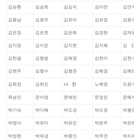
김승환
김승희
김심지
김아연
김연주
김용남
김원우
김유리
김유정
김윤숙
김은정
김은호
김은화
김장현
김재원
김지영
김지운
김지헌
김지혜
김 진
김한결
김항범
김해영
김현미
김현수
김현주
김형수
김형준
김혜경
김혜린
김희정
김희진
나 진
노혜영
도윤수
목승민
문아영
문예린
문정은
문혜지
박기숙
박다혜
박도성
박도영
박봉정
박영아
박유미
박유진
박윤주
박은화
박정현
박제경
박종인
박주연
박지욱