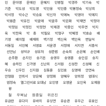
민 문아영 문예린 문혜지 민병철 박경주 박기숙 박
기준 박도성 박도영
박민웅 박민중 박봉정숙 박상희
박서정 박수근 박승호 박신자 박에녹 박영아
박예지
박용준 박유진 박윤애 박윤주 박은화 박재연 박정아
박정임 박정진
박정현 박제경 박종인 박주연 박지
욱 박찬옥 박 총 박필모 박형구 박혜정
박효순 배
기영 배의철 배재휘 백기정 백신옥 백인옥 변달석
서동일 서민혜
서영호 서윤경 서정애 서지연 서흥석
선안남 성덕규 성유저 성준범 손숙희
손은혜 손인배
손주환 손지민 송기돈 송영우 송영훈 송인섭 송지
혜 송하진
신가영 신난희 신서원 신성찬 신성혜 신
우승 신우진 신지원 심동훈 심민호
심영애 안연숙
안형원 안희서 양은혜 양정화 양혜우 양희정 엄대식
엄정숙
엘그린비료 오대남 오민영 오영윤 오인옥 오제원
왕
철 우복남 원종일 위은진
유금란 유다미 유바믜 유상연 유순관 유우근 유호인