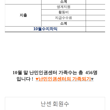
소계
4
생계지원
1
활동비
지출
지급수수료
소계
1
10
월수지차익
2
10월 말 난민인권센터 가족수는 총 456명
입니다 !
♥난민인권센터의
가족되기
♥