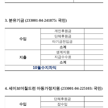
3.
분유기금
(233001-04-241875:
국민
)
개인후원금
단체후원금
수입
타기금전입금
소계
생계지원
지급수수료
지출
소계
10
월수지차익
4.
세이브더칠드런 아동가정지원
(233001-04-225103:
국민
)
단체후원금
4
수입
잡수입