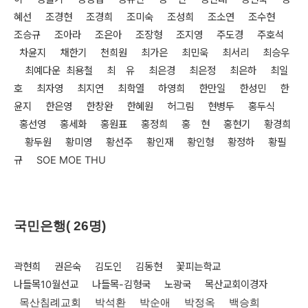
혜선
조경현 조경희 조미숙 조성희 조소연 조수현
조승규 조아라 조은아 조장형
조지영 주도경 주호석
차윤지 채한기 천희원 최가은 최민욱 최서리 최승우
최예다운 최용철 최 유 최은경 최은정 최은하 최일
호 최자영 최지연 최학열
하영희 한만일 한성민 한
윤지 한은영 한창완 한혜원 허그림 현병두 홍두식
홍선영 홍세화 홍원표 홍정희 홍 현 홍현기 황경희
황두원 황미영 황선주
황인재 황인형 황정하 황필
규 SOE MOE THU
국민은행( 26명)
곽현희 권은숙 김도인 김동현 꽃피는학교
나들목10월선교 나들목-김형국
노광국 목산교회이경자
목산침례교회 박석환 박순애 박정옥 백승희