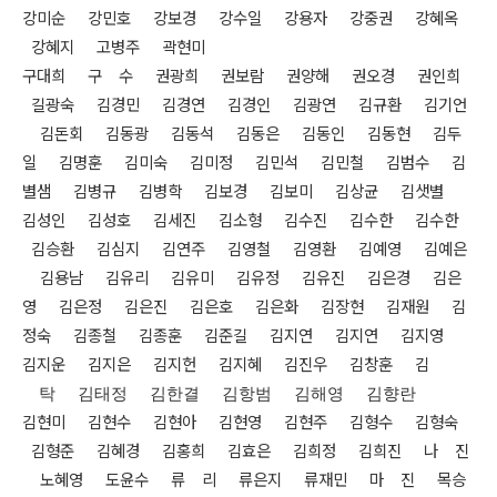
강미순 강민호 강보경 강수일 강용자 강중권 강혜옥
강혜지 고병주 곽현미
구대희 구 수 권광희 권보람 권양해 권오경 권인희
길광숙 김경민 김경연
김경인 김광연 김규환 김기언
김돈회 김동광 김동석 김동은 김동인 김동현
김두
일 김명훈 김미숙 김미정 김민석 김민철 김범수 김
별샘 김병규 김병학
김보경 김보미 김상균 김샛별
김성인 김성호 김세진 김소형 김수진 김수한
김수한
김승환 김심지 김연주 김영철 김영환 김예영 김예은
김용남 김유리
김유미 김유정 김유진 김은경 김은
영 김은정 김은진 김은호 김은화 김장현
김재원 김
정숙 김종철 김종훈 김준길 김지연 김지연 김지영
김지운 김지은
김지헌 김지혜 김진우 김창훈 김
탁 김태정 김한결 김항범 김해영 김향란
김현미 김현수 김현아 김현영 김현주 김형수 김형숙
김형준 김혜경 김홍희
김효은 김희정 김희진 나 진
노혜영 도윤수 류 리 류은지 류재민 마 진
목승