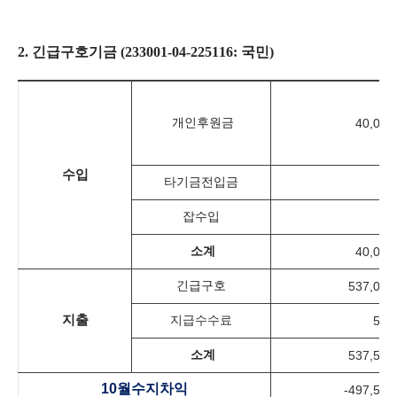
2.
긴급구호기금
(233001-04-225116:
국민
)
개인후원금
40,000
수입
타기금전입금
-
잡수입
-
소계
40,000
긴급구호
537,020
지출
지급수수료
500
소계
537,520
10
월수지차익
-497,520