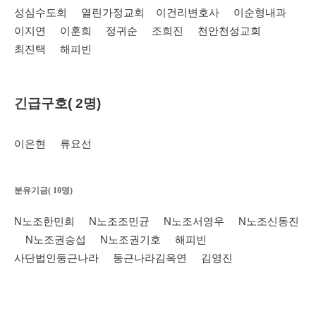
성심수도회 열린가정교회
이건리변호사 이순형내과
이지연 이훈희
정귀순 조희진 천안천성교회
최진택 해피빈
긴급구호( 2명)
이은현 류요선
분유기금( 10명)
N노조한민희 N노조조민균 N노조서영우 N노조신동진
N노조권승섭 N노조권기호 해피빈
사단법인둥근나라 둥근나라김옥연 김영진