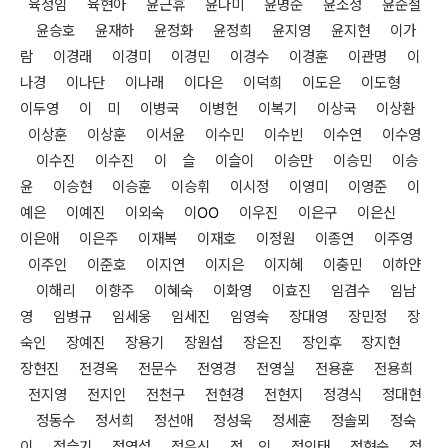
육정임 육현아 윤근휴
윤나미 윤명순 윤소정 윤순철
윤승호 윤재하 윤정화 윤정희 윤지영 윤지현
이가
람 이경래 이경미 이경민 이경수 이경훈 이관명 이
나경 이나단 이나래
이다은 이덕희 이도은 이도형
이두영 이 미 이병국 이병헌 이복기 이상국
이상환
이상훈 이상훈 이서윤 이수민 이수빈 이수연 이수영
이수진 이수진
이 슬 이슬이 이승만 이승민 이승
윤 이승현 이승훈 이승휘 이시정 이영미
이영준 이
예은 이예진 이외숙 이
OO
이우진 이은구 이은신
이은애 이은주
이재복 이재호 이정원 이종연 이주영
이주인 이준호 이지연 이지은 이지혜
이충민 이하얀
이해리 이향주 이혜숙 이화영 이효진 임겸수 임남
영 임병규
임세웅 임세진 임영숙 장대영 장민정 장
숙인 장예진 장용기 장원섭 장은진
장인후 장지현
장현진 전경옥 전문수 전영경 전영실 전용훈 전용희
전지영
전지인 전천구 전현경 전현지 정경식 정대현
정동수 정서희 정선애 정성욱
정세훈 정솔뫼 정숙
이 정슬기 정영섭 정유신 정 인 정인태 정현숙 정