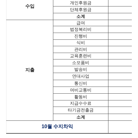
개인후원금
수입
단체후원금
소계
1
급여
법정복리비
진행비
식비
관리비
교육훈련비
소모품비
발송비
지출
연대사업
통신비
여비교통비
활동비
지급수수료
타기금전출금
소계
1
10
월 수지차익