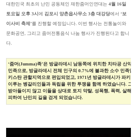
대한민국 최초의 난민 공동체인 재한줌머인연대는
4
월 16
일
토
요일 오후 3시
에
김포시 양촌읍사무소 3층 대강당
에
서
‘
보
이사비 축제
’
를
진행할 예
정
입니다
.
이번 행사는 전통놀
이와
문화공연, 그리고 줌머전통음식 나눔 행사가
진행된다고 합니
다.
‘줌머(Jumma)족’은 방글라데시 남동쪽에 위치한 치타공 산악지대(Chit
민족으로, 방글라데시 전체 인구의 0.7%에 불과한 소수 민족입니
키스탄 관할지역으로 편입되었고, 1971년 방글라데시가 파키
이루는 벵갈리인들과 독립을 위한 투쟁을 함께 하였습니다. 그러
받아들이지 않고 이들을 상대로 토지 약탈, 성폭행, 폭력, 살해 
피하여 난민의 길을 걷게 되었습니다.