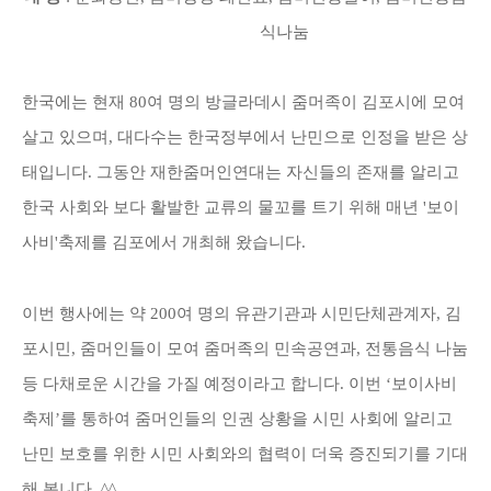
식나눔
한국에는 현재
80
여 명의 방글라데시 줌머족이 김포시에 모여
살고 있으며
,
대다수는 한국정부에서 난민으로 인정을 받은 상
태입니다
.
그동안 재한줌머인연대는 자신들의 존재를 알리고
한국 사회와
보다 활발한 교류의 물꼬를 트기 위해 매년 '보이
사비'축제를 김포
에서 개최해 왔습니다.
이번 행사에는 약
200
여 명의 유관기관과 시민단체관계자
,
김
포시민
,
줌머인들이 모여 줌머족의 민속공연과
,
전통음식 나눔
등 다채로운 시간을 가질 예정이라고 합니다
.
이번
‘보이사비
축제’를 통하여 줌머인들의 인권 상황을
시민 사회에 알리고
난민 보호를 위한 시민 사회와의 협력이 더욱 증진되기를 기대
해 봅니다
. ^^