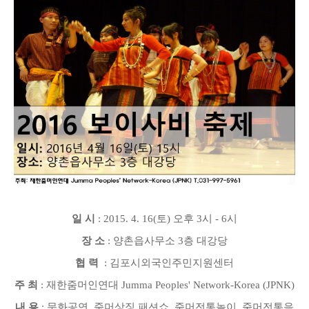
일 시
: 2015. 4. 16(토
)
오후 3
시 - 6시
장 소
: 양촌읍사무소 3층 대강당
협 력
:
김포시외국인주민지원센터
주 최
:
재한줌머인연대 Jumma Peoples' Network-Korea (JPNK)
내 용
: 문화공연, 줌머상징 패션쇼, 줌머전통놀이, 줌머전통음