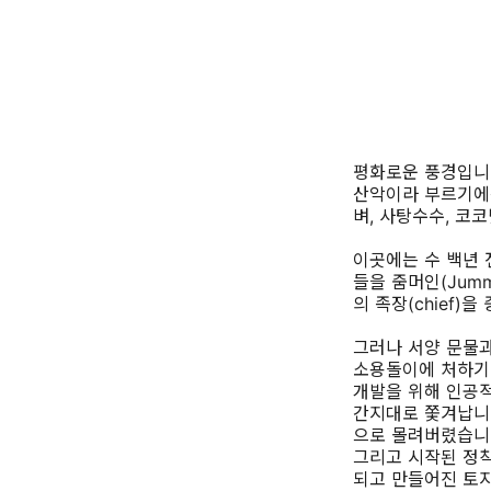
평화로운 풍경입니
산악이라 부르기에는 
벼, 사탕수수, 코
이곳에는 수 백년 
들을 줌머인(Jumm
의 족장(chief
그러나 서양 문물
소용돌이에 처하기
개발을 위해 인공
간지대로 쫓겨납니다
으로 몰려버렸습니
그리고 시작된 정착민(
되고 만들어진 토지