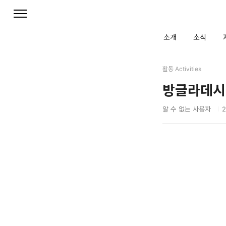
본문 바로가기
소개
소식
활동 Activities
방글라데시 
알 수 없는 사용자
2