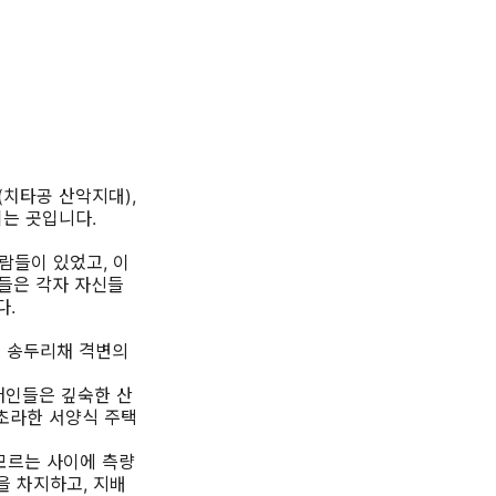
s(치타공 산악지대),
이는 곳입니다.
람들이 있었고, 이
족들은 각자 자신들
다.
이 송두리채 격변의
머인들은 깊숙한 산
초라한 서양식 주택
)이 모르는 사이에 측량
을 차지하고, 지배