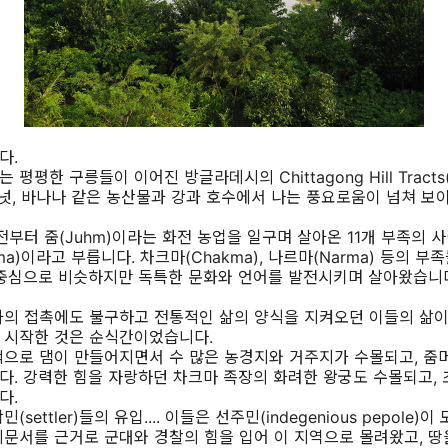
다.
평평한 구릉들이 이어진 방글라데시의 Chittagong Hill Tract
코넛, 바나나 같은 농산물과 강과 호수에서 나는 풍요로움이 넘쳐 보
전부터 줌(Juhm)이라는 화전 농업을 일구며 살아온 11개 부족의 사
a)이라고 부릅니다. 차크마(Chakma), 나르마(Narma) 등의 부
)을 중심으로 비슷하지만 독특한 문화와 언어를 발전시키며 살아왔습니
과의 접촉에도 불구하고 전통적인 삶의 양식을 지켜오던 이들의 삶
 시작한 것은 순식간이었습니다.
적으로 댐이 만들어지면서 수 많은 농경지와 거주지가 수몰되고, 줌
. 강력한 힘을 자랑하던 차크마 족장의 화려한 왕궁도 수몰되고, 
다.
settler)들의 유입.... 이들은 선주민(indegenious pepole
문서를 근거로 군대와 경찰의 힘을 입어 이 지역으로 몰려왔고, 땅