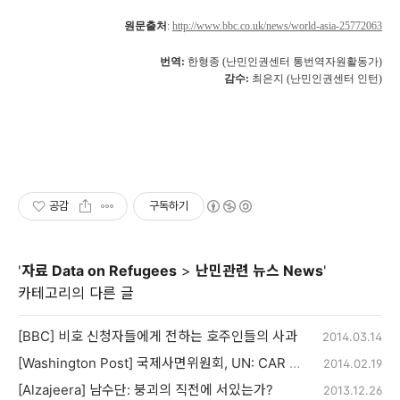
원문출처
:
http://www.bbc.co.uk/news/world-asia-25772063
번역:
한형종
(난민인권센터 통번역자원활동가)
감수:
최은지
(난민인권센터 인턴)
공감
구독하기
'
자료 Data on Refugees
>
난민관련 뉴스 News
'
카테고리의 다른 글
[BBC] 비호 신청자들에게 전하는 호주인들의 사과
2014.03.14
[Washington Post] 국제사면위원회, UN: CAR 무슬림 이주 ‘인종 청소’
2014.02.19
[Alzajeera] 남수단: 붕괴의 직전에 서있는가?
2013.12.26