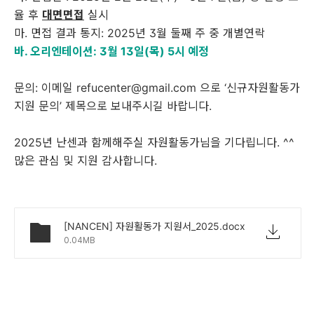
율 후
대면면접
실시
마
.
면접
결과 통지
: 2025
년
3
월 둘째 주 중 개별연락
바. 오리엔테이션: 3월 13일(목) 5시 예정
문의
:
이메일
refucenter@gmail.com
으로
‘
신규자원활동가
지원 문의
’
제목으로 보내주시길 바랍니다
.
2025
년 난센과 함께해주실 자원활동가님을 기다립니다
. ^^
많은 관심 및 지원 감사합니다
.
[NANCEN] 자원활동가 지원서_2025.docx
0.04MB