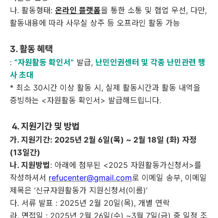
나
.
활동형태
:
온라인 플랫폼
을 통한 소통 및 협업 우선
,
다만
,
활동내용에 따라 사무실 상주 등 오프라인 활동 가능
3.
활동 혜택
:
“자원활동 확인서
”
발급
,
난민인권센터 및 각종 난민관련 행
사 초대
*
최소
30
시간 이상 활동 시
,
실제 활동시간과 활동 내역을
증빙하는
<
자원활동 확인서
>
발급해드립니다
.
4.
지원기간 및 방법
가
.
지원기간
: 2025
년
2
월
6
일
(
목
) ~ 2
월
18
일
(
화
)
자정
(13
일간
)
나
.
지원방법
:
아래에 첨부된
<2025
자원활동가신청서
>
를
작성하셔서
refucenter@gmail.com
로 이메일 송부
,
이메일
제목은
‘
신규자원활동가 지원신청서
(
이름
)’
다
.
서류 발표
: 2025
년
2
월
20
일
(
목
),
개별 연락
라
.
면접일
: 2025
년
2
월
26
일
(
수
) ~3
월
7
일
(
금
)
중 일정 조