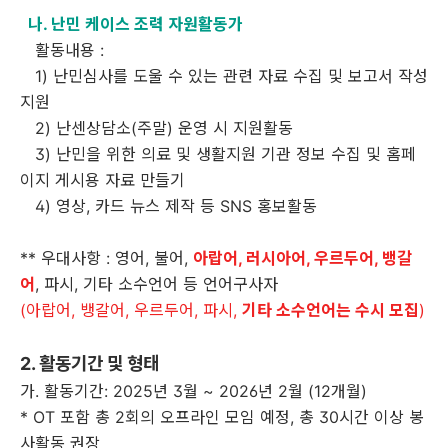
나. 난민 케이스 조력 자원활동가
활동내용
:
1)
난민심사를 도울 수 있는 관련 자료 수집 및 보고서 작성
지원
2)
난센상담소
(
주말
)
운영 시 지원활동
3)
난민을 위한 의료 및 생활지원 기관 정보 수집 및 홈페
이지 게시용 자료 만들기
4)
영상
,
카드 뉴스 제작 등
SNS
홍보활동
**
우대사항
:
영어
,
불어
,
아랍어, 러시아어, 우르두어, 뱅갈
어
,
파시
,
기타 소수언어 등 언어구사자
(아랍어, 뱅갈어, 우르두어, 파시,
기타 소수언어는 수시 모집
)
2.
활동기간 및 형태
가
.
활동기간
: 2025
년
3
월
~ 2026
년
2
월
(12
개월
)
* OT
포함 총
2
회의 오프라인 모임 예정
,
총
30
시간 이상 봉
사활동 권장