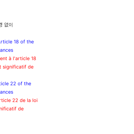
경 없이
ticle 18 of the
tances
t à l'article 18
significatif de
icle 22 of the
tances
icle 22 de la loi
ificatif de