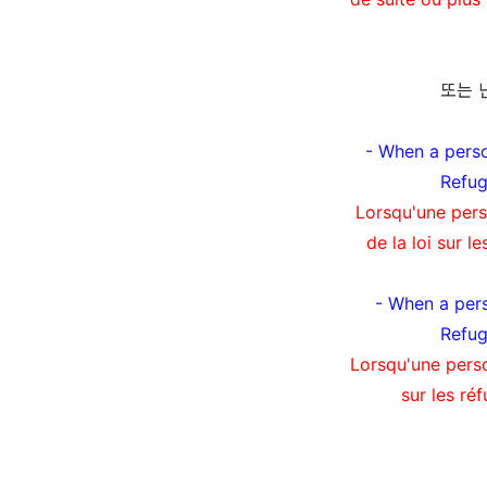
또는 
- When a perso
Refu
Lorsqu'une pers
de la loi sur 
- When a pers
Refu
Lorsqu'une perso
sur les ré