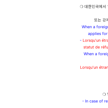
❍
대한민국에서
또는 강
When a foreig
applies for
-
Lorsqu'un étr
statut de réf
When a forei
Lorsqu'un étran
❍
- In case of r