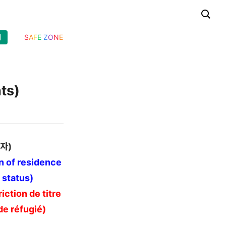
기
S
A
F
E
Z
O
N
E
ts)
류자
)
on of residence
 status)
ction de titre
de réfugié)