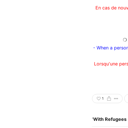
En cas de nouv
- When a person
Lorsqu'une pers
1
'
With Refugees