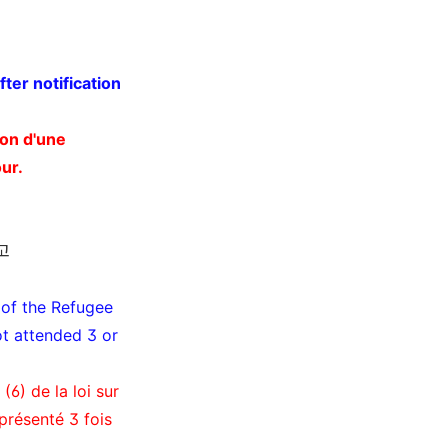
ter notification
ion d'une
our.
고
) of the Refugee
t attended 3 or
(6) de la loi sur
 présenté 3 fois