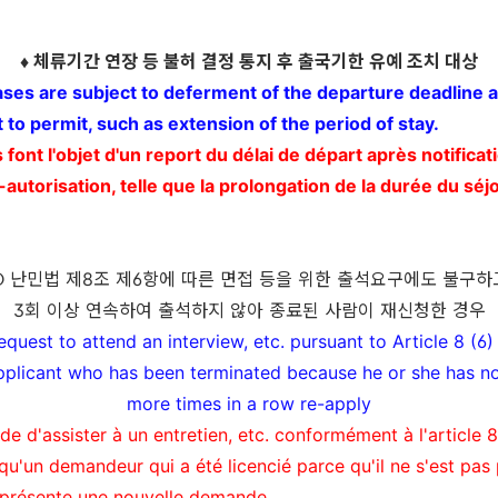
♦
체류기간 연장 등 불허 결정 통지 후 출국기한 유예 조치 대상
ses are subject to deferment of the departure deadline af
t to permit, such as extension of the period of stay.
 font l'objet d'un report du délai de départ après notificat
autorisation, telle que la prolongation de la durée du séj
❍
난민법 제
8
조 제
6
항에 따른 면접 등을 위한 출석요구에도 불구하
3
회 이상 연속하여 출석하지 않아 종료된 사람이 재신청한 경우
equest to attend an interview, etc. pursuant to Article 8 (6
pplicant who has been terminated because he or she has no
more times in a row
re-apply
 d'assister à un entretien, etc. conformément à l'article 8 
squ'un demandeur qui a été licencié parce qu'il ne s'est pas
s présente une nouvelle demande