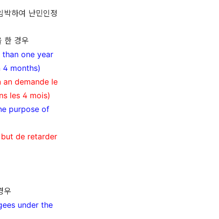
임박하여 난민인정
 한 경우
 than one year
in 4 months)
n an demande le
ns les 4 mois)
the purpose of
 but de retarder
경우
ugees under the