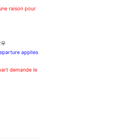
une raison pour
경우
eparture applies
épart demande le