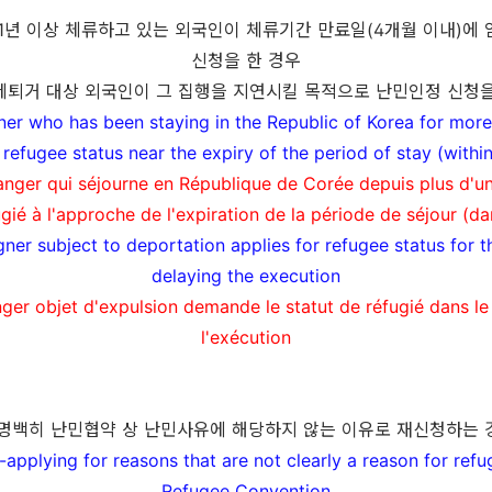
1
년 이상 체류하고 있는 외국인이 체류기간 만료일
(4
개월
이내
)
에 
신청을 한 경우
제퇴거 대상
외국인이 그 집행을 지연시킬 목적으로 난민인정 신청을
ner who has been staying in the Republic of Korea for more
refugee status near the expiry of the period of stay (with
anger qui séjourne en République de Corée depuis plus d'u
ugié à l'approche de l'expiration de la période de séjour (da
gner subject to deportation
applies for
refugee status for 
delaying the execution
ger objet d'expulsion demande le statut de réfugié dans le
l'exécution
명백히 난민협약 상 난민사유에 해당하지 않는 이유로 재신청하는 
e-applying for reasons that are not clearly a reason for ref
Refugee Convention