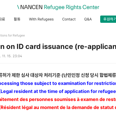
자료
활동
With Refugees
Contact
Q&A
후원하
tions for Refugee
on on ID card issuance (re-applican
 11. 15. 23:04
류허가 제한 심사 대상자 처리기준
(
난민인정 신청 당시 합법체
rocessing those subject to examination for restricti
(Legal resident at the time of application for refugee
raitement des personnes soumises à examen de restri
(Résident légal au moment de la demande de statut 