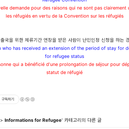
elle demande pour des raisons qui ne sont pas clairement 
les réfugiés en vertu de la Convention sur les réfugiés
❍
출국을 위한 체류기간 연장을 받은 사람이 난민인정 신청을 하는 
 who has received an extension of the period of stay for d
for refugee status
onne qui a bénéficié d'une prolongation de séjour pour d
statut de réfugié
구독하기
>
Informations for Refugee
' 카테고리의 다른 글