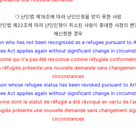
❍
난민법 제
18
조에 따라 난민인정을 받지 못한 사람
난민법
제
22
조에 따라 난민인정이 취소된 사람이 중대한 사정의 변
재신청한 경우
n who has not been recognized as a refugee pursuant to Ar
gee Act
applies again
without significant change in circums
onne qui n'a pas été reconnue comme réfugiée conformémen
les réfugiés présente une nouvelle demande sans changement 
circonstances
on whose refugee status has been revoked pursuant to Art
gee Act
applies again
without significant change in circums
nne dont le statut de réfugié a été révoqué en vertu de l'art
fugiés présente une nouvelle demande sans changement sign
circonstances