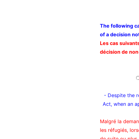
The following ca
of a decision no
Les cas suivants
décision de non-
- Despite the r
Act, when an a
Malgré la demande
les réfugiés, lor
de suite ou plu