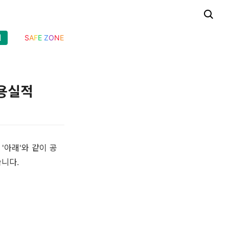
기
S
A
F
E
Z
O
N
E
활용실적
'아래'와 같이 공
습니다.