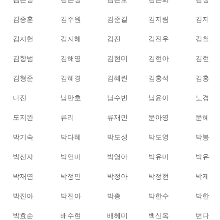
김종훈
김주원
김준길
김지림
김지연
김지헌
김지혜
김진
김진우
김철효
김항범
김해영
김현미
김현아
김현영
김형준
김혜경
김혜린
김홍석
김홍희
나진
남만호
남수빈
남윤아
노경희
도지완
류리
류재민
문아영
문혜지
박기숙
박다혜
박도성
박도영
박봉정
박신자
박연미
박영아
박유미
박유진
박재연
박정민
박정아
박정현
박제경
박진아
박진아
박총
박한수
박한희
박효순
배수현
배혜미
백신옥
변다희