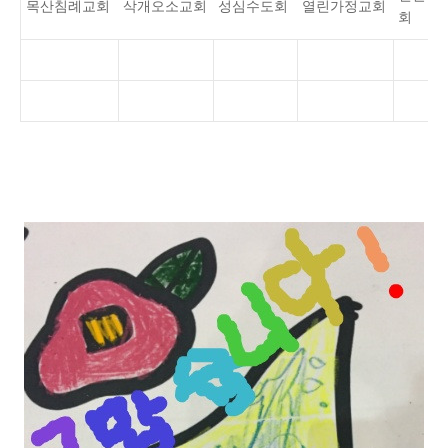
목산침례교회
삭개오소교회
성심수도회
열린가정교회
회