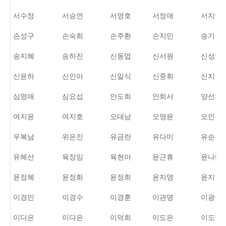
서수정
서승연
서영호
서정애
서지연
손성구
손숙희
손주환
손지민
송기돈
송지혜
송하진
신동엽
신서원
신성연
신윤하
신인아
신일식
신중휘
신지원
심영애
심요섭
안도희
안희서
양선화
여지윤
여지호
오대남
오영윤
오인옥
우복남
위은진
유금란
유다미
유순관
유혜선
육정임
육현아
윤근휴
윤나미
윤정혜
윤정화
윤정희
윤지영
윤지현
이경민
이경수
이경훈
이관명
이광문
이다은
이다은
이덕희
이도은
이도형