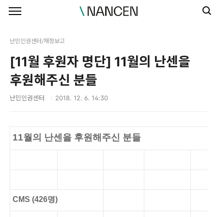
본문 바로가기
난민인권센터/재정보고
[11월 후원자 명단] 11월의 난센을
후원해주신 분들
난민인권센터
2018. 12. 6. 14:30
11월의 난센을 후원해주신 분들
CMS (426명)