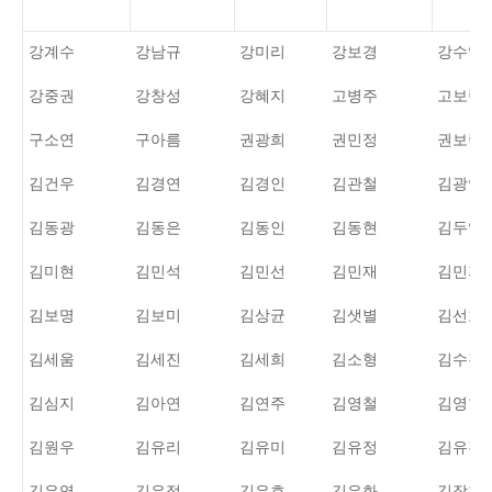
강계수
강남규
강미리
강보경
강수일
강중권
강창성
강혜지
고병주
고보람
구소연
구아름
권광희
권민정
권보람
김건우
김경연
김경인
김관철
김광연
김동광
김동은
김동인
김동현
김두일
김미현
김민석
김민선
김민재
김민지
김보명
김보미
김상균
김샛별
김선호
김세움
김세진
김세희
김소형
김수진
김심지
김아연
김연주
김영철
김영현
김원우
김유리
김유미
김유정
김유진
김은영
김은정
김은호
김은화
김장현