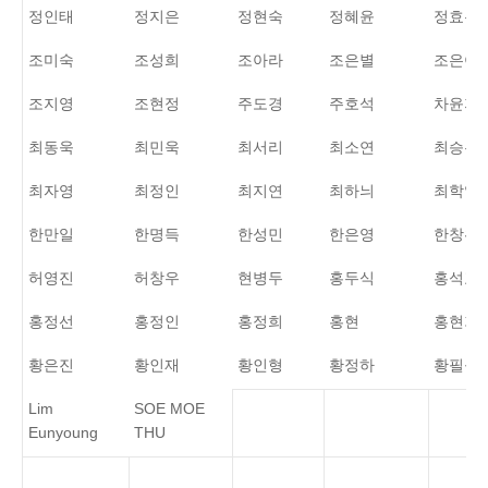
정인태
정지은
정현숙
정혜윤
정효은
조미숙
조성희
조아라
조은별
조은아
조지영
조현정
주도경
주호석
차윤지
최동욱
최민욱
최서리
최소연
최승우
최자영
최정인
최지연
최하늬
최학열
한만일
한명득
한성민
한은영
한창완
허영진
허창우
현병두
홍두식
홍석표
홍정선
홍정인
홍정희
홍현
홍현기
황은진
황인재
황인형
황정하
황필규
Lim
SOE MOE
Eunyoung
THU