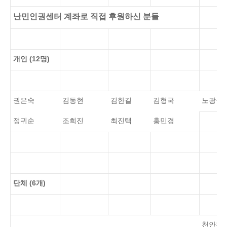
난민인권센터 계좌로 직접 후원하신 분들
개인 (12명)
권은숙
김동현
김한길
김형국
노광국
정귀순
조희진
최진택
홍민경
단체 (6개)
천안천