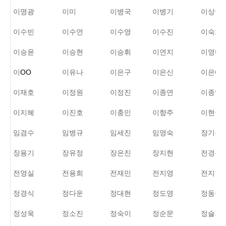
이명광
이미
이병국
이병기
이상국
이수빈
이수연
이수영
이수진
이숙희
이승윤
이승현
이승휘
이연지
이영미
이
OO
이유나
이은구
이은신
이은애
이재호
이정원
이정진
이종연
이종영
이지혜
이진호
이충민
이향주
이현숙
임겸수
임병규
임세진
임영숙
장기문
장용기
장유정
장은진
장지현
전경옥
전영실
전용희
전재민
전지영
전지인
정경식
정다운
정대현
정도영
정동수
정성욱
정소진
정숙이
정순문
정슬기