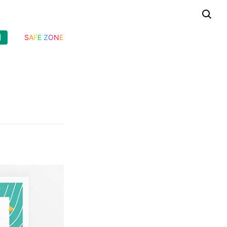
기
S
A
F
E
Z
O
N
E