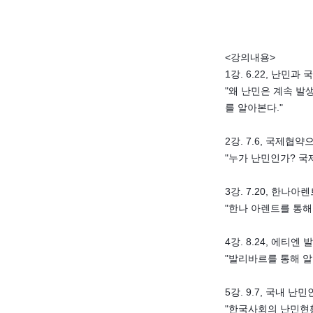
<강의내용>
1강. 6.22, 난민
"왜 난민은 계속 발
를 알아본다."
2강. 7.6, 국제협
"누가 난민인가? 국
3강. 7.20, 한
"한나 아렌트를 통해
4강. 8.24, 에
"발리바르를 통해 
5강. 9.7, 국내 
"한국사회의 난민현