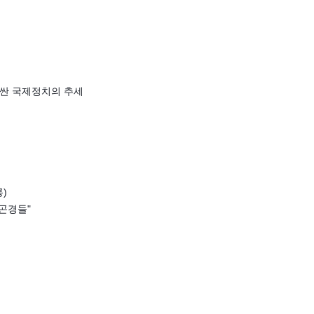
러싼 국제정치의 추세
)
곤경들"