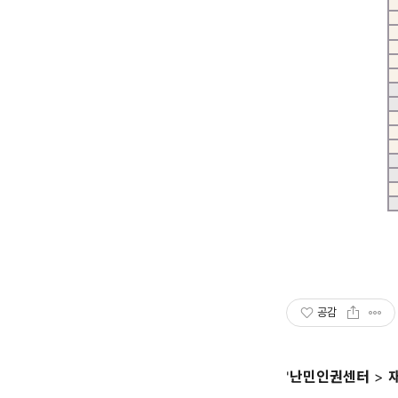
공감
'
난민인권센터
>