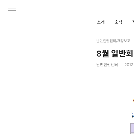
본문 바로가기
소개
소식
난민인권센터/재정보고
8월 일반
난민인권센터
2013.